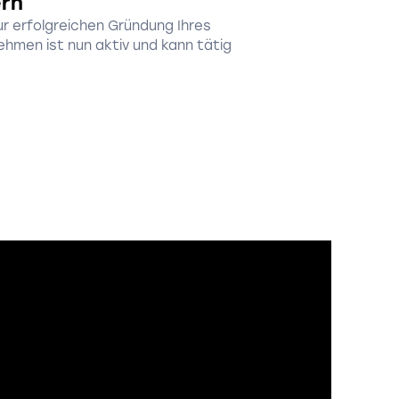
ern
r erfolgreichen Gründung Ihres
hmen ist nun aktiv und kann tätig