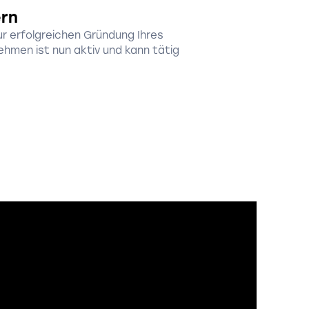
ern
r erfolgreichen Gründung Ihres
hmen ist nun aktiv und kann tätig