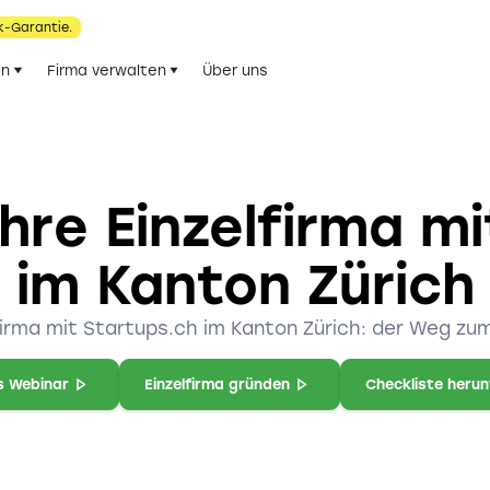
k-Garantie.
en
Firma verwalten
Über uns
hre Einzelfirma m
im Kanton Zürich
lfirma mit Startups.ch im Kanton Zürich: der Weg z
s Webinar
Einzelfirma gründen
Checkliste heru